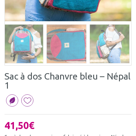
Sac à dos Chanvre bleu – Népal
1
41,50
€