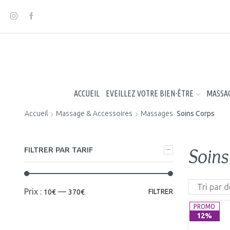
Panneau de gestion des cookies
ACCUEIL
EVEILLEZ VOTRE BIEN-ÊTRE
MASSAG
Accueil
Massage & Accessoires
Massages
Soins Corps
Soins
FILTRER PAR TARIF
Prix :
—
FILTRER
10€
370€
PROMO
12%