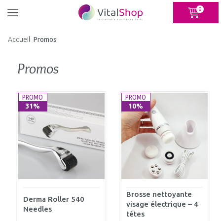
Panneau de gestion des cookies
0
Accueil
Promos
Promos
PROMO
PROMO
31%
10%
Brosse nettoyante
Derma Roller 540
visage électrique – 4
Needles
têtes