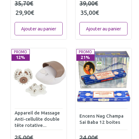
35,70
€
39,00
€
29,90
€
35,00
€
Ajouter au panier
Ajouter au panier
PROMO
PROMO
12%
21%
Appareil de Massage
Encens Nag Champa
Anti-cellulite double
Sai Baba 12 boites
tête rotative...
25,00
€
24,00
€