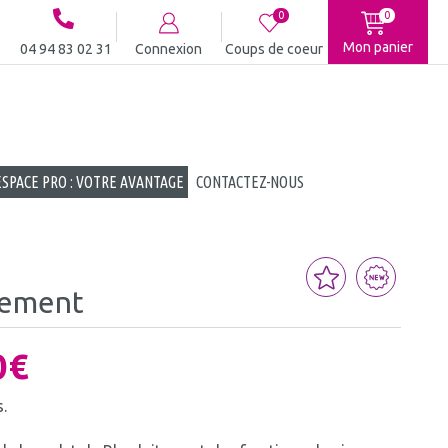
0
0
Mon panier
04 94 83 02 31
Connexion
Coups de coeur
ESPACE PRO : VOTRE AVANTAGE
CONTACTEZ-NOUS
sement
0
€
.