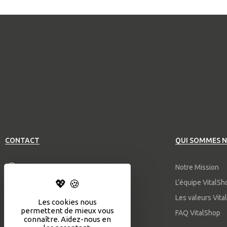
CONTACT
QUI SOMMES 
04 94 83 02 31
Notre Mission
L’équipe VitalSh
Contactez-nous par mail
Les valeurs Vit
Les cookies nous
Blog DestinationSpa
permettent de mieux vous
FAQ VitalShop
connaître. Aidez-nous en