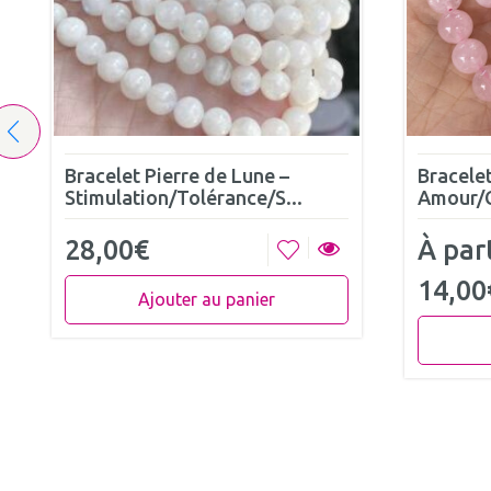
Bracelet Pierre de Lune –
Bracele
Stimulation/Tolérance/S...
Amour/C
28,00
€
À part
14,00
Ajouter au panier